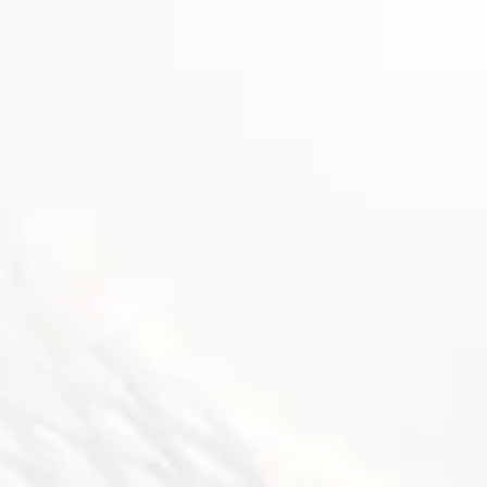
迷基数与传统底蕴使其在比赛中若处于落后也不至
握中场控制，甚至是谁能在前 20 分钟取得优势
胜负关键瞬间还可能在定位球、反击转换和边路下底传
能力将直接影响这些瞬间。失误或被动回防导致被
预测因素整合来看，如果 PSG 开局迅猛、早期得分
制并在反击中高效利用机会，也有可能中断 PSG
总结：
本文通过战术体系对比、核心球员对决、心理与体能状况
在2025 欧冠决赛中的对决格局与胜负关键。战术
备优势；Inter 以稳固防守与反击为核心，是
与边路发挥所左右；心理与体能状态则可能在开场
球或边路突破）或将左右比分大小。
亚新体育app