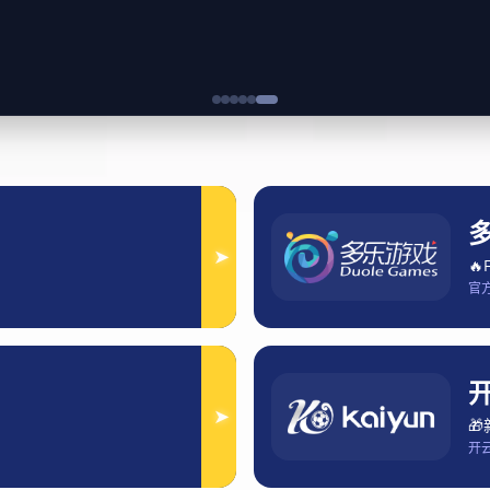
前深度分析两强对决格
209
日耳曼（PSG）对阵国际米兰（Inter Milan）的对决格
系入手，探讨PSG在攻守转换与阵地进攻中的优势，以及
析球员核心对决，重点人物如PSG的中场创造者和边翼活跃者，
之间的较量。接着从心理与体能层面评估，谁能在大赛压力与
变量—如裁判判罚、天气、球迷氛围等—做补充予以预测。
教练布阵创新上略占优势；但如果Inter能有效压缩中场、切
的可能。最终预测PSG略胜一筹，有望在比分上取得较大优