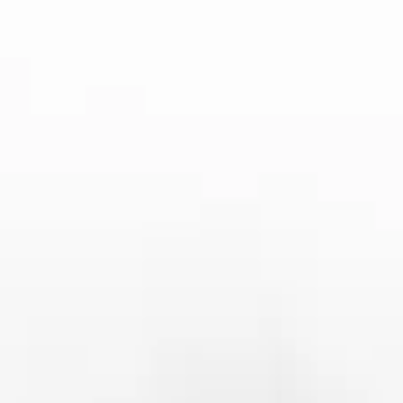
于崩溃。最后，开局阶段的重要性很高：谁先进球、谁掌
，都可能对整体走势产生深远影响。
中等细节中出现。PSG 的边翼活跃／Inter 的边翼守卫
突破的风险，也是比赛中不可小视的关键。
，那么他们极有可能掌握比赛主导；若 Inter 能在中场压
 的节奏，甚至将比赛拖入更为紧张的局面。
，以及外部变量四个方面，全面剖析了 PS​G 与 Inter
上，PSG 的攻势创新与阵型灵活性让他们在控球与渗透上具
弱点较少但也局限性明显的一方。球员表现将被核心中场创造力
与下半场产生决定性区别；外部因素与关键瞬间（如定位