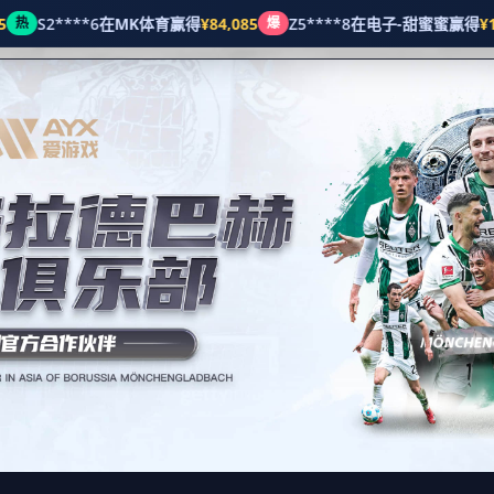
体育中心
页
体育中心
2025欧冠决赛赛前深度分析两强对决格局与胜负关键