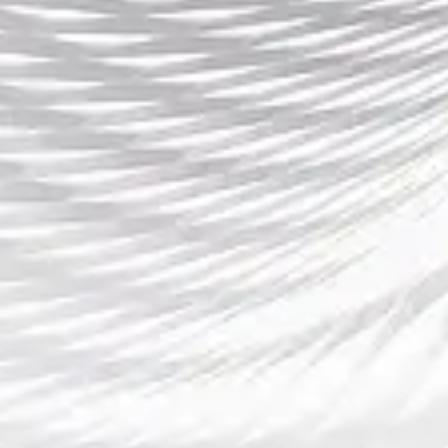
瞬间，从四大方面展开详细回顾，包括足
球、篮球、网球...
马内踩门将肚子引发争议 VAR介入后黄牌改红牌判
罚
2025-09-18 22:45:41
在2023年的一场比赛中，塞内加尔球员马内因踩到
门将肚子引发了广泛的争议。原本裁判只判定马内
犯规并给出了黄牌，但在VAR的介入下，裁判改变
了判罚，最终给出了红牌。这一判罚引发了球迷、
媒体和专家的激烈讨论。本文将从四个方面详细分
析马内踩门将肚子事件及VAR判罚的争议，具体探
讨其背后所反映的裁判判罚标准...