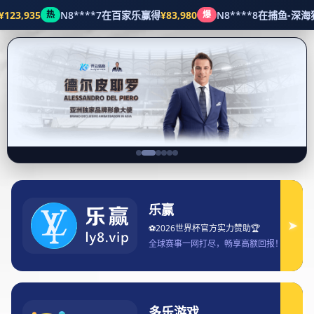
产品展示
首页
Our Portfolio