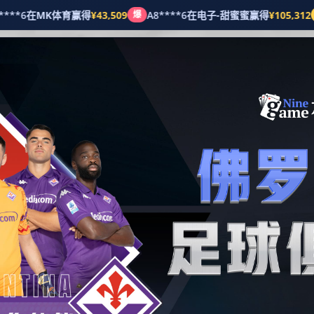
体育中心
体育中心
王者荣耀职业联赛比赛重播观看平台与精彩赛事回放