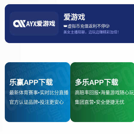
一、主流比赛重播观看平台解
目前，《王者荣耀》职业联赛的比赛重播主要集中
视频号以及哔哩哔哩等都是玩家观看赛事重播的主
画质与多视角切换功能，能够让观众从不同镜头了
手资料等内容，便于用户在同一平台内完成观看与
除此之外，Bilibili凭借弹幕文化与二次创作
方录制的完整比赛观看，也能在UP主的二创视频
化传播，使得KPL赛事的影响力在年轻群体中进一
微信视频号与小程序的加入，则让移动端观赛更加
入赛事直播间或重播页面，适合通勤或碎片化时间
率大大提升，几乎随时随地都能回顾精彩瞬间。
二、赛事回放观看与操作技巧