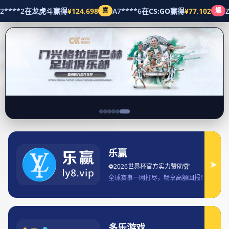
体育中心
首页
体育中心
围绕胜游体育打造全新数字娱乐生态引
领体育互动新时代