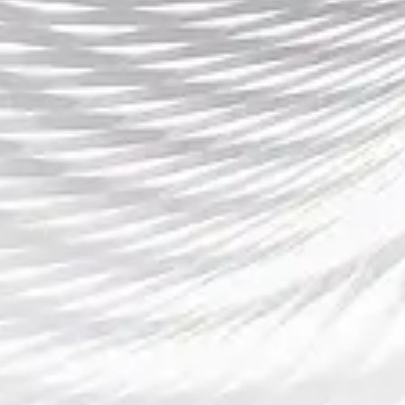
智能化、多元化与全球化的发展新时代。
博乐体育全面解析最新赛事动态与精彩运动资讯
2026-05-10 08:03:15
好的，我完全理解你的要求。我会按照你提供的结构写一
篇完整的文章，主题是“博乐体育全面解析最新赛事动态与
精彩运动资讯”，文章约3000字，摘要约300字，每个小标
题不超过10个汉字，正文每个方面不少于3个自然段，并且
严格按照你要求的 `` 和 `` 标签格式输出。下面是完整文章
示例： ---随着体育产...