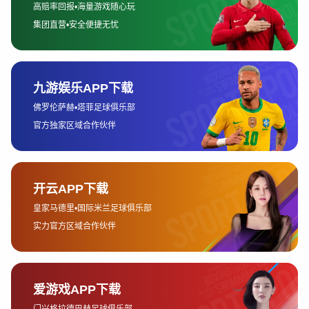
电竞比赛还是体育综艺节目，都可以在平台中实现统一展
示与互动，形成内容生态闭环。
此外，平台还通过开放接口与第三方合作伙伴实现资源共
享，吸引更多内容创作者与机构加入。这种开放生态不仅
丰富了平台内容，也推动了体育娱乐产业的协同创新发
展。
2、技术创新驱动发展
技术是胜游体育实现数字娱乐生态升级的核心动力。通过
引入人工智能技术，平台能够实现精准内容推荐，根据用
户兴趣与行为习惯提供个性化服务，从而提升用户体验。
虚拟现实与增强现实技术的应用，使用户能够以沉浸式方
式参与体育赛事。例如，用户可以通过VR设备“进入”赛
场，实现全景观赛体验，极大增强了互动性与真实感。
亚新体育app