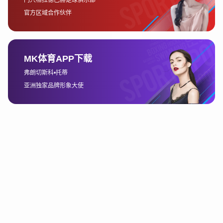
在传统体育中，运动员的训练往往依赖于教练员的经验和
直觉，而9D体育（China）通过大数据和人工智能（AI）的
结合，彻底改变了这一传统模式。9D体育（China）采用大
数据分析技术，收集和处理来自运动员的多维数据，包括
生理数据、动作轨迹、运动时长等。这些数据能够帮助教
练员深入了解运动员的状态和表现，从而制定更加精准的
训练计划。
人工智能在9D体育（China）平台中的应用也同样至关重
要。AI技术能够分析运动员在训练中的每一个细节，自动
检测和识别出运动员的动作偏差或错误，及时提供改进建
议。这种基于AI的个性化训练，不仅提高了训练效率，还
帮助运动员避免了不必要的伤害，提高了整体的训练效
果。例如，AI系统可以实时监控运动员的跑步姿势，提示
运动员在运动过程中如何调整步伐，以减少膝盖的负担，
从而避免运动损伤。