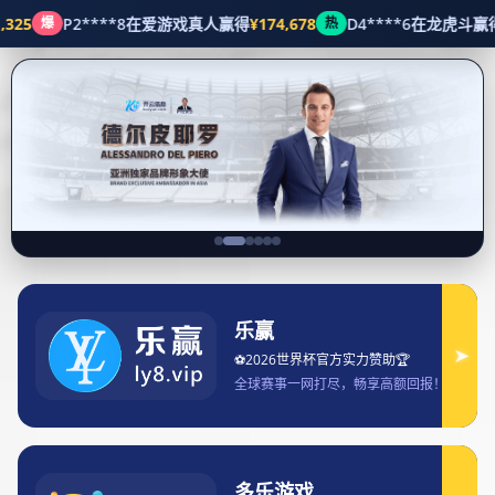
体育中心
首页
体育中心
9D体育（China）引领体育行业创新潮
流，打造全新数字化体育体验平台