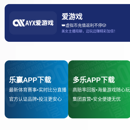
欧洲杯的精彩总是离不开锋线球员的表现。从历史
接决定了比赛的走势。例如，1996年欧洲杯上，英
决，在两队的半决赛中成为了焦点。这场比赛不仅
增色不少。
哈里·凯恩的进球本能与斯图尔特·皮特洛夫的速
为主导。在这场比赛中，凯恩的进球方式独特，而
入高潮。这场对决充满了技战术的碰撞，也让球迷
此外，1992年欧洲杯上，丹麦的托马森与荷兰
的射门技术和强大的身体对抗能力，频繁威胁荷兰
击托马森的进攻。这场经典对决不仅代表了两队锋
性。
2、欧洲杯中的经典进球瞬间
欧洲杯历史上涌现了许多令球迷铭刻在心的经典进
比如，1984年法国与西德的决赛上，法国队的米