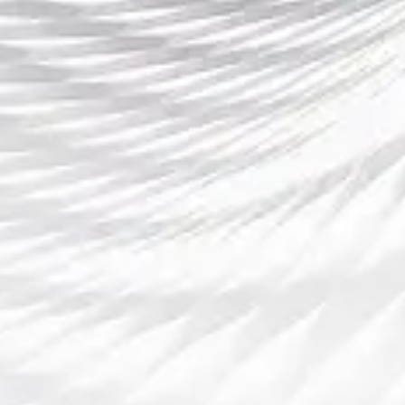
之一，其独特的战术理念和明星球员使其成
为球迷关注的焦点。为了真正理解和欣赏西
甲比赛，观众需要掌握一些分析技巧，尤其
是在战术解读和球员表现的评估上。本文将
从四个方面来深入阐述这一主题：首先...
玩家提供快捷、安全的体育赛事投注体验，支持足球、篮球等多种体
地参与全球热门赛事的投注。平台还提供全面的数据分析和实时更新