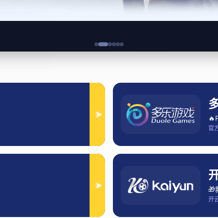
顾 锋线对决与精彩进
227
见证了许多国家间的激烈竞争，也涌现了无数精彩的进球
记忆，特别是在锋线球员之间的对抗上，往往是决定比赛
经典进球与锋线对决，带领大家重温那些令人热血沸腾的
球，再到各大球队的明星球员的表现，本篇文章将全面剖
球背后的战术意义。