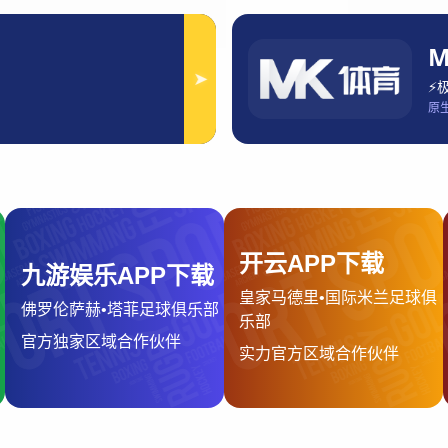
统计基础上做出更加科学的投注决策。文章的最后将对全
者提高对澳门六合彩的理解和策略应用。
基础的分析方法。这些方法主要涉及到对历史数据的收
律和趋势。澳门六合彩的数据分析通常以历年的开奖数据
的分布情况，来为后续的走势预测提供参考。
些数据可以通过官方渠道或者第三方网站进行收集。数据
准确性，才能得出有意义的结论。收集到的数据需要进行
。
法，例如频率分布、均值、方差等，来描述数据的基本特
哪些号码是热号，哪些号码是冷号。这些统计数据为后续