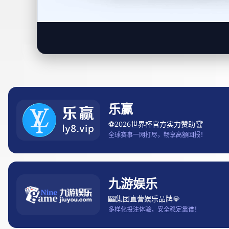
澳门六合彩数据分
常见统计方法解析
2024-12-14 21:18:31
文章摘要：
澳门六合彩作为一种广受欢迎的彩票形式，不仅吸
分析和走势预测的兴趣。本文将从四个方面对澳门
常见的统计方法。这四个方面分别是：数据分析的
及统计学方法在数据分析中的运用。通过这些内容
测手段提高对澳门六合彩的认知，同时了解一些常