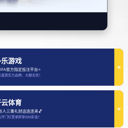
导航
关于亚新体育
产品展示
体育中心
服务宗旨
联络 亚新体育app