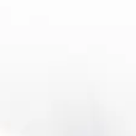
揭示某些号码的走势，还能帮助彩民在选号时避免选择过
彩票是一种随机性较强的游戏，然而，通过概率理论可以
的出现概率固定，但通过概率论的计算，可以帮助彩民更
准差可以用来衡量数据的波动性。对于澳门六合彩而言，
情况，帮助彩民识别稳定的号码区域与波动较大的号码区
测技巧及常见统计方法进行了详细阐述。首先，从数据分
要性，并介绍了基础统计分析方法；其次，探讨了热号冷
技巧；再次，分析了回归分析、时间序列分析与机器学习
析、概率论与标准差分析等统计学方法在数据分析中的运
完全依赖于直觉或随机猜测，而是可以通过合理的统计方