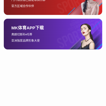
中场控制权是战术博弈的核心区域。意甲球队普遍重视中
场拦截与组织，焦点战中谁能在中场形成人数和位置优
势，谁就能更好地掌控比赛节奏。通过压缩空间或快速转
移，一方可能迫使对手陷入被动防守。
临场调整同样是战术较量的重要组成部分。焦点战很少一
成不变，换人时机、角色变化以及针对性布置，往往在下
半场显现价值。成功的调整能够扭转局势，而保守或迟缓
的反应，则可能让优势化为泡影。
三、胜负走向关键变量
在实力接近的意甲焦点战中，胜负往往由细节决定。定位
球攻防便是其中的重要变量。意甲球队在定位球战术上准
备充分，一次角球或任意球的防守失误，就可能直接改变
比赛结果。
裁判尺度和比赛节奏也是不可忽视的因素。意甲比赛身体