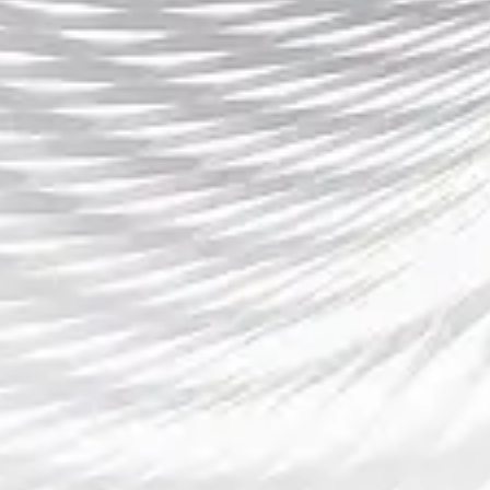
仅有助于解读比赛本身，也能帮助球迷更深刻地把握意甲
联赛的魅力与脉络。
从冷门对局看英雄联盟赛场战术与胜负逻辑解析深度数据
团队决策复盘
2026-01-10 21:38:29
文章摘要：在英雄联盟职业赛场上，冷门对局往往最具研
究价值，它们打破既有认知，颠覆赛前预测，隐藏着战术
革新与胜负逻辑演化的关键线索。本文以“从冷门对局看英
雄联盟赛场战术与胜负逻辑解析深度数据团队决策复盘”为
核心，通过系统梳理冷门比赛中的战术选择、数据异动、
团队协作与临场决策，揭示强弱反转背后的深层原因...