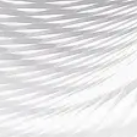
能，不仅可以提升观赛的趣味性，还能增强观众的粘性。
总结：
本文围绕着“CS:GO直播地址打造专业赛事观赛入口与实时
解说指南全攻略”展开，详细探讨了如何通过选择合适的直
播平台、优化赛事入口页面设计、提升解说水平和增强互
动体验等方面，来提升电竞赛事的观赛体验。选择适合的
平台是观赛的基础，优化赛事入口可以帮助观众更便捷地
找到赛事内容，而高质量的实时解说和赛事分析，则能够
让观众更深入地理解比赛，增强沉浸感。
通过加强赛事互动功能，观众不仅能观看比赛，还能参与
到赛事中，与其他观众和解说互动，从而提升整体的观赛
体验。电竞行业的持续发展和观众需求的不断变化，意味
着赛事直播将不断创新，我们期待未来在这些方面的不断
突破，给观众带来更加多元化和沉浸式的观赛体验。