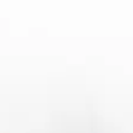
说的质量和赛事分析的深度同样决定了观赛的体验。解说
员需要具备极高的专业素养，能够清晰、精准地传递比赛
的每一个细节，帮助观众理解复杂的战术安排和战斗进
程。
解说员的语言风格需要根据比赛的紧张程度做出调整。在
比赛的激烈时刻，解说需要提高语速并加强情绪的投入，
迅速带动观众的情绪。而在一些细节较为复杂的战术环
节，解说则应放慢语速，详细剖析战术布局，帮助观众理
解每一步操作背后的战略意义。优秀的解说员还能通过幽
默或互动，缓解比赛中的紧张氛围，增强观众的沉浸感。
此外，实时的赛事分析也是提升观赛体验的一个关键环
节。在解说之外，专家分析员也扮演着重要角色。通过对
比赛数据的实时解读，分析员可以帮助观众更好地理解比
赛中的战术变化和选手的表现，为观众提供额外的观看视
角。