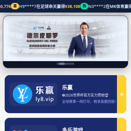
产品展示
首页
产品展示
九博体育全面解析最新赛事动态与专业
数据分析趋势