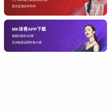
2、专业数据分析方法
九博体育在数据分析方面采用了多维度的方法，包括历史
数据统计、对比分析、趋势预测以及机器学习模型的应
用。通过对球员状态、球队战术和比赛环境的综合分析，
九博体育能够生成高精度的预测报告，为用户提供科学决
策依据。
尤其值得一提的是，九博体育通过对历史赛季数据的深度
挖掘，识别出关键影响因素，如主客场表现、球员体能状
态及伤病情况等。这种方法不仅提高了预测准确性，也为
博彩、俱乐部管理及赛事策略提供了参考价值。
此外，九博体育还整合了实时舆情和社交媒体数据，分析
公众情绪和赛前预期，从而更全面地评估比赛走向。这种
多源数据融合的分析方法，使得预测结果更加立体和科
学，避免了单一数据视角的偏差。