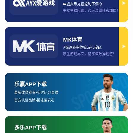
在现代体育赛事信息爆炸的时代，九博体育以其全面、精
准和专业的数据分析，成为众多体育爱好者和行业从业者
获取赛事动态的重要平台。本文将围绕九博体育如何全面
解析最新赛事动态与专业数据分析趋势展开深入探讨，力
求从多角度揭示其在数据采集、技术应用、赛事预测和趋
势分析等方面的独特优势。首先，文章将简要概述九博体
育在实时资讯和数据整合方面的卓越表现，阐明其在全球
体育赛事覆盖中的广度与深度。随后，我们将详细解析其
数据分析体系如何通过先进算法实现精确预测和趋势洞
察，帮助用户在赛事观赏和策略决策中获得科学依据。接
着，将探讨九博体育在不同体育项目中的数据可视化与多
维度分析方法，以及其如何提升用户体验和互动性。此
外，文章还将关注九博体育在未来发展趋势中的创新方
向，包括AI智能预测、跨平台数据整合和用户行为分析的
前景。通过全方位的解析，本文旨在为读者呈现九博体育
在现代体育数据领域的核心价值和应用潜力，为体育爱好
者、分析师及行业决策者提供系统而深入的参考。