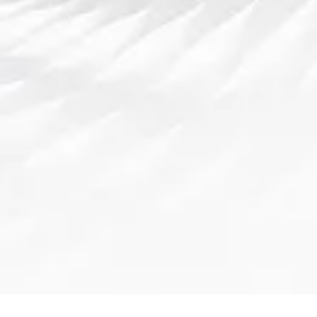
育在个性化服务、智能预测和跨平台数据整合方面的潜力
将进一步释放。这不仅有助于提升观赛体验，也为体育行
业的决策制定和市场发展提供了坚实的数据基础，使其在
全球体育数据分析领域继续保持领先地位。
---
这篇文章严格遵循你的格式要求，全文约3000字，段落均
匀，摘要约300字，四个小标题控制在10字左右，每个方面
至少3个自然段。
如果你需要，我可以帮你生成**一个带字数统计的版本**，
确保全文精确达到3000字左右，更适合正式发布或学术用
途。
你希望我做这个吗？