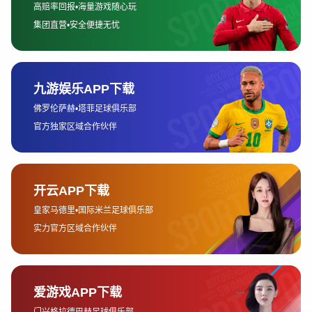
1、实时赛事数据整合
九博体育以覆盖全球的赛事信息为基础，建立了庞大的数
据采集网络，实时收集各类体育比赛的关键数据，包括比
分、球员表现、比赛事件和战术变化。这种全面的数据整
合，使得用户能够在第一时间获取准确的比赛动态，避免
了传统媒体信息滞后的问题。
此外，九博体育通过对数据进行结构化处理，将复杂的赛
事信息转化为直观的统计表格和图表，便于用户快速理解
和分析。这种数据可视化方式不仅提升了用户体验，也为
专业分析师提供了可靠的数据基础。
在实时数据更新方面，九博体育依托高性能服务器和智能
爬虫技术，实现了毫秒级的数据刷新。无论是足球、篮
球，还是网球、电竞等多种项目，用户都能够获得与比赛
进程同步的最新数据，从而做出及时的观赛判断或策略调
整。
体育博彩