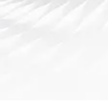
此外，酷游体育还与政府部门和行业协会保持紧密合作，
推动电竞行业的规范化和标准化。通过与政府部门的合
作，酷游体育积极推动电竞行业政策的制定与实施，确保
行业在健康、有序的环境中发展。同时，平台还参与行业
标准的制定，推动整个电竞生态的协调发展。
总结：
酷游体育通过技术创新、用户体验优化、赛事体系建设和
行业生态合作等多个方面的举措，积极推动电竞产业的发
展，成为电竞行业的重要推动者。其独特的在线竞技平台
不仅提供了全新的电竞体验，也为行业的规范化和全球化
做出了贡献。可以预见，随着酷游体育在电竞行业的深
耕，未来电竞产业将迎来更加蓬勃的发展，成为全球范围
内最具影响力的娱乐和竞技形式之一。
总的来说，酷游体育通过创新的技术和完善的服务体系，
成功地构建了一个具有全球视野的电竞平台，推动了电竞
产业的快速成长和跨越式发展。未来，酷游体育将继续致