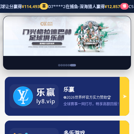
产品展示
首页
产品展示
酷游体育助力电竞发展 打造全新在线竞
技平台引领行业潮流