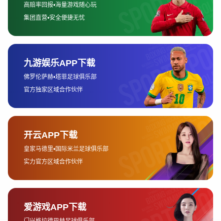
此外，酷游体育还针对电竞赛事的多样性和高频次特点，
开发了专属的云技术平台，实现了赛事直播、比赛回放、
实时比分等多个功能的无缝衔接。通过云计算技术，酷游
体育能够保证海量数据的处理能力，为全球用户提供稳定
的竞技环境。对于玩家而言，这种技术创新不仅提升了他
们的游戏体验，也让他们能够更加高效地进行游戏分析与
训练，进一步推动了电竞职业化的发展。
技术创新不仅提升了酷游体育平台的竞技性能，还通过不
断优化用户界面和操作体验，吸引了大量的电竞爱好者参
与其中。酷游体育的技术创新让赛事更加智能化、专业
化，也使平台在全球电竞行业中占据了举足轻重的地位，
成为推动行业发展的重要力量。
2、平台用户体验优化
在电竞行业中，用户体验至关重要。酷游体育深知这一
点，因此在平台的设计与运营上，注重为用户提供便捷、
舒适且个性化的服务。平台的界面设计简洁直观，用户能