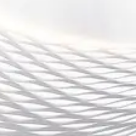
游体育通过不断完善赛事体系，推动了电竞行业的快速发
展。首先，酷游体育通过举办定期的专业赛事，吸引了众
多职业战队和业余玩家参与，赛事的规模和影响力不断扩
大。这些赛事不仅为电竞爱好者提供了一个竞技平台，也
为职业选手提供了更多的展示机会，推动了职业化进程。
此外，酷游体育还注重赛事的多元化和全球化。平台不仅
仅局限于举办国内赛事，还积极组织国际化的电竞赛事，
推动全球电竞文化的交流与融合。这些国际赛事吸引了世
界各地的顶级电竞选手参赛，为平台带来了更广泛的观众
群体和更高的品牌影响力。同时，酷游体育还为不同水平
的玩家提供了丰富的赛事选择，满足了从业余玩家到职业
选手不同群体的需求，推动了整个电竞生态的发展。
酷游体育还注重赛事的商业化运作。通过与品牌赞助商、
媒体合作等方式，平台为赛事的举办提供了坚实的资金保
障，并为赞助商提供了广泛的曝光机会。这种商业化的运
作模式不仅为平台带来了可观的收益，也推动了整个电竞
行业的经济发展，促进了电竞产业的规模化、专业化。