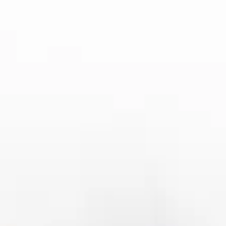
3、赛事体系建设促进行业发展
酷游体育在赛事体系建设方面同样展现了强大的能力。电
竞赛事的组织与举办是整个电竞产业的重要组成部分，酷