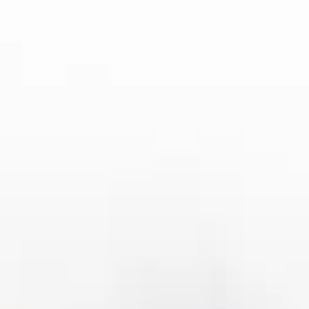
据分析爱好者，还是热衷互动的球迷，平台都提供了丰富
的参与途径，满足不同兴趣和需求。
平台开设了竞猜、投票、抽奖和挑战赛等多种互动活动，
使用户在参与过程中获得娱乐和奖励的双重体验。通过积
分体系和等级系统，用户的活跃度和参与贡献能够得到有
效激励，从而形成良性互动循环。
同时，欧亿体育还支持用户生成内容（UGC），鼓励用户
分享自己的赛事分析、战术心得和观赛体验。通过内容创
作和互动评论，用户不仅提升了个人影响力，也为平台的
资讯和社区生态注入了更多活力，实现了信息生产与消费
的双向流动。