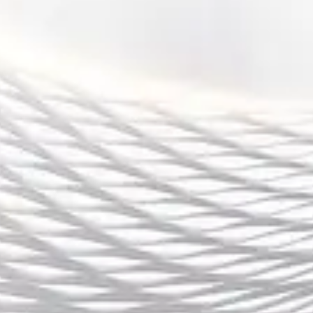
4、数据技术支撑
欧亿体育全新竞技体验的背后，是强大的数据技术支撑。
平台采用先进的数据采集和处理系统，实现对全球赛事信
息的实时更新和智能分析，为用户提供精准的数据服务。
这种技术保障不仅提升了资讯的时效性，也增强了预测和
分析的科学性。
在数据可视化方面，欧亿体育通过图表、热力图和动态统
计等方式，将复杂数据直观呈现，使用户能够快速理解比
赛趋势、球队表现和球员状态。这种技术手段让体育赛事