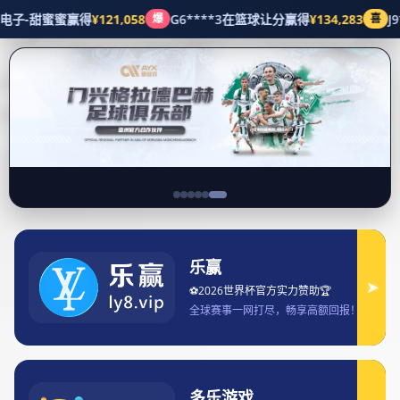
体育中心
首页
体育中心
欧亿体育全新竞技体验打造专业赛事资
讯与互动平台