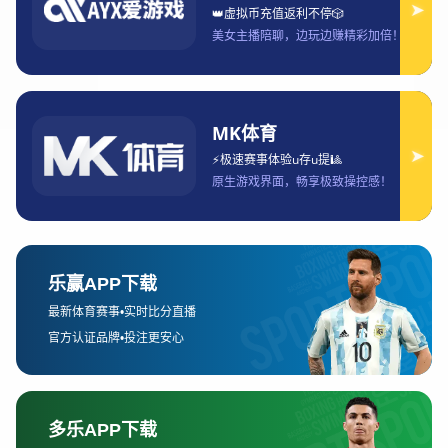
随着体育竞技和数字化技术的不断融合，欧亿体育以全新
竞技体验为核心，致力于打造专业赛事资讯与互动平台，
为广大体育爱好者提供更丰富、更精准的赛事信息和更便
捷的互动体验。本文将从赛事资讯专业化、互动体验创
新、用户参与多样化以及数据技术支撑四个方面，全面解
析欧亿体育如何通过全新的竞技体验，提升用户的观赛乐
趣与参与感。通过深入阐述各个方面的创新举措和平台优
势，读者可以清晰地了解欧亿体育在专业化、互动化和智
能化上的全面布局，同时感受到数字体育生态的未来发展
趋势。这篇文章将系统呈现欧亿体育如何将传统赛事资讯
和现代科技结合，为用户提供全方位、多层次、个性化的
体育体验。
1、赛事资讯专业化
欧亿体育在赛事资讯方面追求高度专业化，平台聚合了全
球各类体育赛事的数据资源，从足球、篮球到电竞、网球