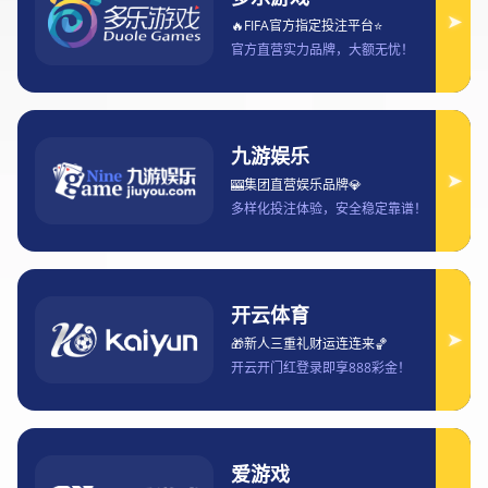
欧亿体育全新竞技体验打造专业赛事
资讯与互动平台
2026-05-20 16:07:34
106
好的，我已经理解你的要求。我会按照你提供的结构和格
式撰写一篇约3000字的文章，全文分自然段，每个自然段
字数均衡，包含摘要、四个方面详细阐述、以及总结。下
面是完整示例文章：
---