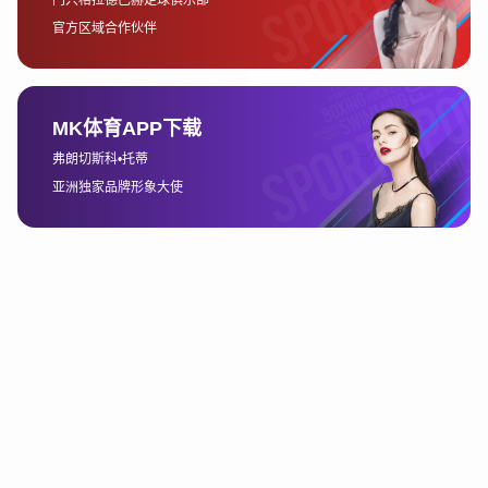
体育赛事投注
2、球员表现深度解析
在球员表现分析方面，皇冠体育通过先进的数据采集技
术，对球员的每一次动作进行记录和分析。无论是进攻、
防守、传球还是跑动距离，都能量化为可分析的数据指
标，形成球员综合能力评估体系。这种方法不仅适用于职
业球员，也能对青训球员和新人进行科学评估。
通过对球员数据的深度挖掘，皇冠体育能够发现隐藏的竞
技趋势。例如，通过统计球员在不同对手面前的表现差
异、关键比赛的心理抗压能力以及连续高强度比赛后的状
态变化，用户可以更准确地预测球员在未来比赛中的表
现，从而辅助赛前分析和策略制定。
同时，皇冠体育还将球员表现与球队整体战术进行关联分
析。球员在不同战术体系下的表现差异、搭档组合的协同