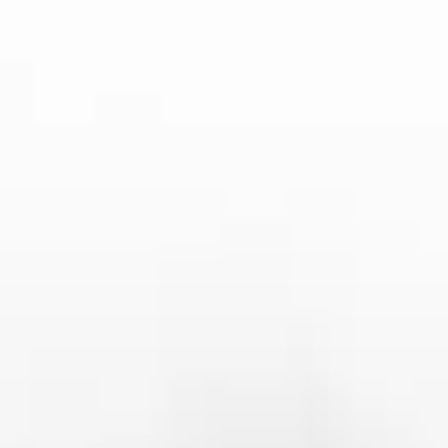
效果以及替补球员的贡献率等，都能够通过数据直观呈
现。这种分析不仅帮助教练团队优化阵容，也为赛事预测
和竞技研究提供了科学依据。
3、战术趋势与比赛策略
皇冠体育在战术趋势分析方面具有独特优势。通过对多赛
季、多联赛的数据汇总，平台能够识别各球队的战术偏好
和演变趋势。例如，高压逼抢、快速反击、防守反击等不
同战术在不同联赛中的使用频率和效果都被详细记录，形
成可量化的战术分析报告。
在比赛策略分析中，皇冠体育结合历史对战数据和实时赛
况，对比赛走势进行动态预测。例如，在足球比赛中，通
过分析球队的控球率、射门次数、边路传中频率以及关键
球员的移动轨迹，可以预测球队在比赛中的进攻策略和防
守漏洞。这种分析不仅适用于赛前预测，也能为赛中策略
调整提供数据支持。