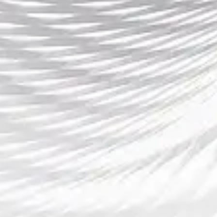
析中的操作性。
此外，皇冠体育的数据模型还支持个性化分析。用户可以
根据自身需求选择关注特定球队、球员或比赛类型，系统
会自动生成定制化的数据分析报告。这种灵活性和智能
化，为体育研究、赛事预测以及娱乐体验提供了全方位的
数据支持，形成了皇冠体育独有的竞争优势。